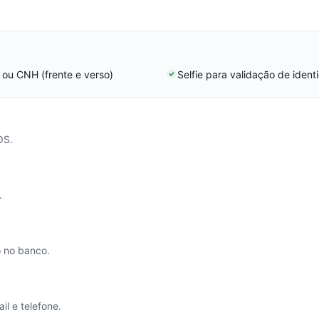
 ou CNH (frente e verso)
Selfie para validação de ident
OS.
.
o no banco.
l e telefone.