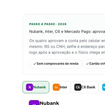
PASSO A PASSO · 2026
Nubank, Inter, C6 e Mercado Pago: aprov
Os quatro aprovam a conta pelo celular e
mesmo: RG ou CNH, selfie e endereço para 
logo após a aprovação e o físico chega em
Sem comprovante de renda
Cartão vir
Nubank
Inter
C6 Bank
N
In
C6
Nubank